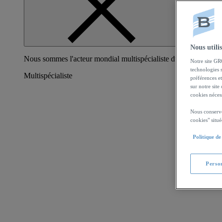
Fermer
Nous utili
Nous sommes l'acteur mondial multispécialiste du nautisme dura
Notre site GR
technologies s
Multispécialiste
préférences et
sur notre site
cookies néces
Nous conservo
cookies" situ
Politique de
Perso