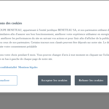
sons des cookies
ble et accessible.
OUPE BENETEAU, appartenant à l'entité juridique BENETEAU SA, et nos partenaires utilisent d
imilaires afin d'assurer son bon fonctionnement, améliorer votre expérience utilisateur en enregis
 améliorer les performances du site en suivant vos actions et pour finir afin d'afficher de la publi
 ou ceux de nos partenaires. Certains traceurs non classés peuvent être déposés sur notre site. Le d
site votre consentement préalable
ns votre choix pendant 6 mois. Vous pouvez changer d'avis à tout moment en cliquant sur l'icône
ée en bas à gauche de chaque page de notre site.
 confidentialité
Mentions légales
nnaliser
Accepter les cookies
Refuser les cookies