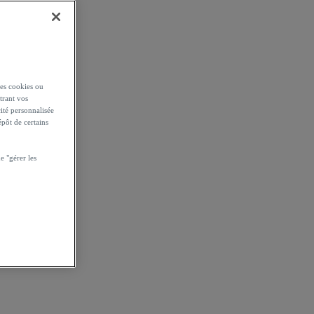
es cookies ou
trant vos
cité personnalisée
épôt de certains
 "gérer les