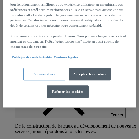
bon fonctionnement, améliorer votre expérience utilisateur en enregistrant vos
préférences et améliorer les performances du site en suivant vos actions et pour
finir afin d'afficher de la publicité personnalisée sur notre site ou ceux de nos
partenaires. Certains traceurs non classés peuvent être déposés sur notre site. Le
dépôt de certains cookies nécessite votre consentement préalable
Nous conservons votre choix pendant 6 mois. Vous pouvez changer d'avis à tout
moment en cliquant sur l'icône "gérer les cookies" située en bas à gauche de
chaque page de notre site.
Histoire d'un pionnier
Notre saga podcast, Odyssée
Politique de confidentialité
Mentions légales
Le Groupe a célébré ses 140 ans
Nos Activités
Personnaliser
Accepter les cookies
Refuser les cookies
Fermer
De la construction de bateaux au développement de nouveaux
services, nous répondons à tous les rêves.