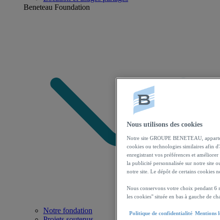
Beneteau Foundation
Nous utilisons des cookies
Notre site GROUPE BENETEAU, appartenan
cookies ou technologies similaires afin d
enregistrant vos préférences et améliorer 
la publicité personnalisée sur notre site 
notre site. Le dépôt de certains cookies 
Nous conservons votre choix pendant 6 m
les cookies" située en bas à gauche de ch
Notre fondation
Politique de confidentialité
Mentions l
Projets soutenus