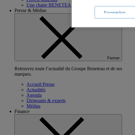
Une chaire BENETEAU x ENSAAMA
Presse & Médias
Personnaliser
Fermer
Retrouvez toute l’actualité du Groupe Beneteau et de ses
marques.
Accueil Presse
Actualités
Agenda
Dirigeants & experts
Médias
Finance