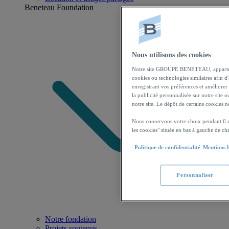
Beneteau Foundation
Nous utilisons des cookies
Notre site GROUPE BENETEAU, appartenan
cookies ou technologies similaires afin d
enregistrant vos préférences et améliorer 
la publicité personnalisée sur notre site 
notre site. Le dépôt de certains cookies 
Nous conservons votre choix pendant 6 m
les cookies" située en bas à gauche de ch
Politique de confidentialité
Mentions l
Personnaliser
Notre fondation
Projets soutenus