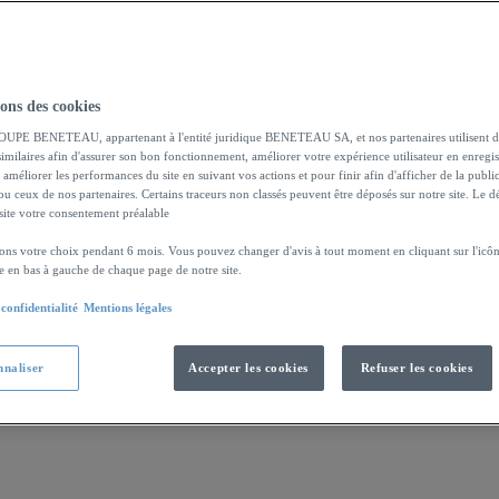
sons des cookies
ble et accessible.
OUPE BENETEAU, appartenant à l'entité juridique BENETEAU SA, et nos partenaires utilisent d
imilaires afin d'assurer son bon fonctionnement, améliorer votre expérience utilisateur en enregis
 améliorer les performances du site en suivant vos actions et pour finir afin d'afficher de la publi
 ou ceux de nos partenaires. Certains traceurs non classés peuvent être déposés sur notre site. Le d
site votre consentement préalable
ns votre choix pendant 6 mois. Vous pouvez changer d'avis à tout moment en cliquant sur l'icône
ée en bas à gauche de chaque page de notre site.
 confidentialité
Mentions légales
nnaliser
Accepter les cookies
Refuser les cookies