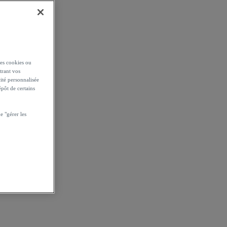
es cookies ou
trant vos
cité personnalisée
épôt de certains
 "gérer les