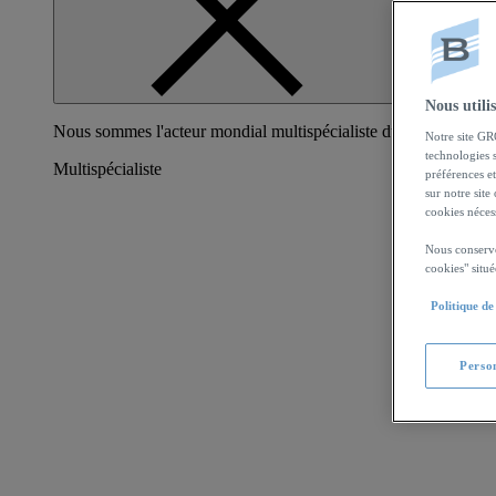
Fermer
Nous utili
Nous sommes l'acteur mondial multispécialiste du nautisme dura
Notre site GR
technologies s
Multispécialiste
préférences et
sur notre site
cookies néces
Nous conservo
cookies" situ
Politique de
Perso